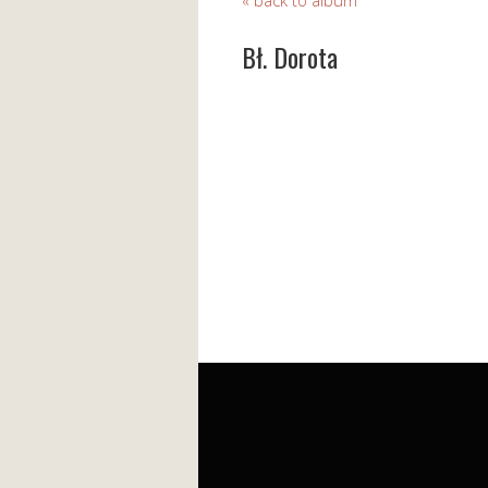
« back to album
Bł. Dorota