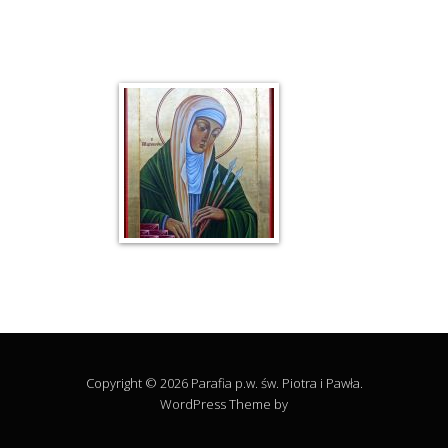
Copyright © 2026 Parafia p.w. św. Piotra i Pawła.
WordPress Theme by